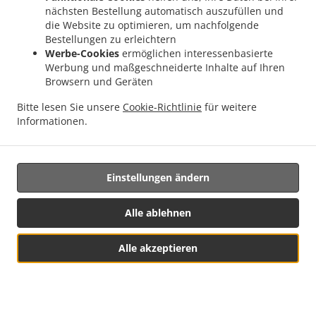
nächsten Bestellung automatisch auszufüllen und
Genießen Sie wahre Gaumenfreuden. Wählen Sie
die Website zu optimieren, um nachfolgende
dazu ein Getränk aus. Und vor allem: Entspannen Sie
Bestellungen zu erleichtern
sich! Wir bedanken uns herzlich bei Ihnen für Ihre
Werbe-Cookies
ermöglichen interessenbasierte
Werbung und maßgeschneiderte Inhalte auf Ihren
fortwährende Unterstützung.
Browsern und Geräten
Bitte lesen Sie unsere
Cookie-Richtlinie
für weitere
Informationen.
Essenslieferung In Minden
Einstellungen ändern
Alle ablehnen
Suchst du nach einem Essens-Lieferservice in der nähe
Minden? Nicht jeder hat die Zeit und die Lust, leckeres
Alle akzeptieren
Essen zuzubereiten.
Wenn du wie ein König bedient werden möchtest, dann ist
der Lieferservice von Con Appetito die beste Wahl.