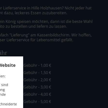
r Lieferservice in Hille Holzhausen? Nicht jeder hat
nt dazu, leckeres Essen zuzubereiten.
ein König speisen möchten, dann ist die beste Wahl
to zu bestellen und liefern zu lassen.
nfach "Lieferung" am Kassenbildschirm. Wir hoffen,
er Lieferservice für Lebensmittel gefällt.
ühr
Website
ind. - 10,00 €, Gebühr - 1,00 €
ind. - 10,00 €, Gebühr - 1,50 €
den:
ind. - 10,00 €, Gebühr - 2,00 €
 sind
ind. - 15,00 €, Gebühr - 3,00 €
ung
ind. - 20,00 €, Gebühr - 4,00 €
ende
ind. - 40,00 €, Gebühr - 5,00 €
chneiderte