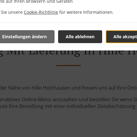
lte auf Ihren Browsern und Geräten
n Sie unsere
Cookie-Richtlinie
für weitere Informationen.
Einstellungen ändern
Alle ablehnen
Alle akzept
g Mit Lieferung In Hille 
n der Nähe von Hille Holzhausen und freuen uns auf Ihre Onl
teraktives Online-Menü anzusehen und bestellen Sie wenn Sie
ute Ihre Bestellung mit einer individuellen Zeitabschätzung 