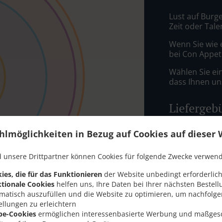
Lust auf Burge
Zeit oder Tale
Wenn Sie wie 
bei Con Appeti
Wählen Sie ei
dass Ihnen uns
Liefergeb
hlmöglichkeiten in Bezug auf Cookies auf dieser 
Zone 1
, M
Zone 2
, M
 unsere Drittpartner können Cookies für folgende Zwecke verwen
Zone 3
, M
ies, die für das Funktionieren
der Website unbedingt erforderlich
Zone 4
, M
tionale Cookies
helfen uns, Ihre Daten bei Ihrer nächsten Bestell
Zone 5
, M
matisch auszufüllen und die Website zu optimieren, um nachfolg
ellungen zu erleichtern
Zone 6
, M
be-Cookies
ermöglichen interessenbasierte Werbung und maßges