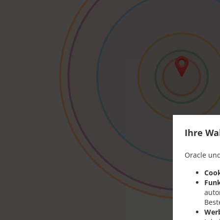
Ihre Wa
Oracle und
Cook
Funk
auto
Best
Wer