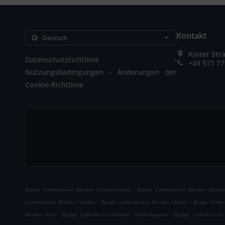
Kontakt
Kaiser St
.
Datenschutzrichtlinie
+49 571 7
.
Nutzungsbedingungen
Änderungen der
Cookie-Richtlinie
.
Burger Lieferservice Minden Schinkenkamp
Burger Lieferservice Minden Uphau
.
.
Lieferservice Minden Hahlen
Burger Lieferservice Minden Leteln
Burger Liefe
.
.
Minden Klus
Burger Lieferservice Minden Todtenhausen
Burger Lieferservic