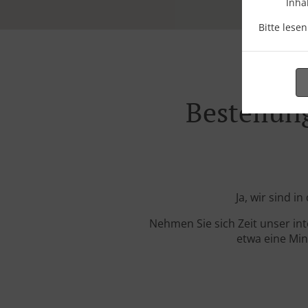
Inha
Bitte lese
Bestellun
Ja, wir sind i
Nehmen Sie sich Zeit unser in
etwa eine Min