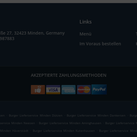
Links
raße 27, 32423 Minden, Germany
Menü
7987883
Im Voraus bestellen
AKZEPTIERTE ZAHLUNGSMETHODEN
.
.
.
sen
Burger Lieferservice Minden Dützen
Burger Lieferservice Minden Dankersen
Burg
.
.
rservice Minden Neesen
Burger Lieferservice Minden Aminghausen
Burger Lieferservic
.
.
e Minden Häverstädt
Burger Lieferservice Minden Kutenhausen
Burger Lieferservice Mi