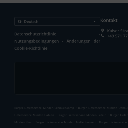
Kontakt
Kaiser St
.
Datenschutzrichtlinie
+49 571 7
.
Nutzungsbedingungen
Änderungen der
Cookie-Richtlinie
.
Burger Lieferservice Minden Schinkenkamp
Burger Lieferservice Minden Uphau
.
.
Lieferservice Minden Hahlen
Burger Lieferservice Minden Leteln
Burger Liefe
.
.
Minden Klus
Burger Lieferservice Minden Todtenhausen
Burger Lieferservic