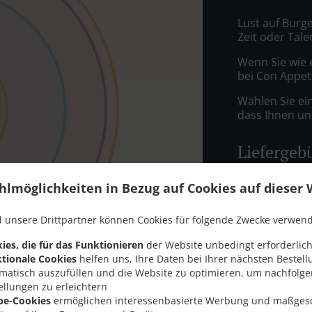
Lust auf Burg
Zeit oder Tale
Wenn Sie wie 
bei Con Appeti
Wählen Sie ei
dass Ihnen uns
Liefergeb
hlmöglichkeiten in Bezug auf Cookies auf dieser 
Zone 1
, M
Zone 2
, M
 unsere Drittpartner können Cookies für folgende Zwecke verwen
Zone 3
, M
ies, die für das Funktionieren
der Website unbedingt erforderlich
Zone 4
, M
tionale Cookies
helfen uns, Ihre Daten bei Ihrer nächsten Bestell
Zone 5
, M
matisch auszufüllen und die Website zu optimieren, um nachfolg
ellungen zu erleichtern
Zone 6
, M
be-Cookies
ermöglichen interessenbasierte Werbung und maßges