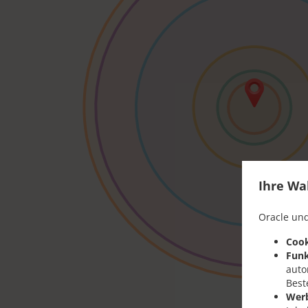
Ihre Wa
Oracle und
Cook
Funk
auto
Best
Wer