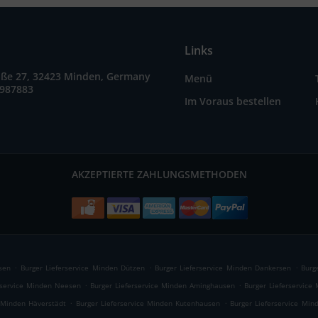
Links
raße 27, 32423 Minden, Germany
Menü
7987883
Im Voraus bestellen
AKZEPTIERTE ZAHLUNGSMETHODEN
.
.
.
sen
Burger Lieferservice Minden Dützen
Burger Lieferservice Minden Dankersen
Burg
.
.
rservice Minden Neesen
Burger Lieferservice Minden Aminghausen
Burger Lieferservic
.
.
e Minden Häverstädt
Burger Lieferservice Minden Kutenhausen
Burger Lieferservice Mi