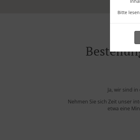
Inha
Bitte lese
Bestellu
Ja, wir sind 
Nehmen Sie sich Zeit unser in
etwa eine Min