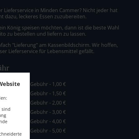
er Lieferservice in Minden Cammer? Nicht jeder hat
nt dazu, leckeres Essen zuzubereiten.
ein König speisen möchten, dann ist die beste Wahl
to zu bestellen und liefern zu lassen.
nfach "Lieferung" am Kassenbildschirm. Wir hoffen,
er Lieferservice für Lebensmittel gefällt.
ühr
Website
ind. - 10,00 €, Gebühr - 1,00 €
ind. - 10,00 €, Gebühr - 1,50 €
den:
ind. - 10,00 €, Gebühr - 2,00 €
 sind
ind. - 15,00 €, Gebühr - 3,00 €
ung
ind. - 20,00 €, Gebühr - 4,00 €
ende
ind. - 40,00 €, Gebühr - 5,00 €
chneiderte