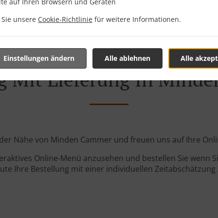
lte auf Ihren Browsern und Geräten
n Sie unsere
Cookie-Richtlinie
für weitere Informationen.
Einstellungen ändern
Alle ablehnen
Alle akzept
ng Mit Lieferung In Mind
in der Nähe von Minden Cammer und freuen uns auf Ihre Onli
teraktives Online-Menü anzusehen und bestellen Sie wenn Sie
ute Ihre Bestellung mit einer individuellen Zeitabschätzung 